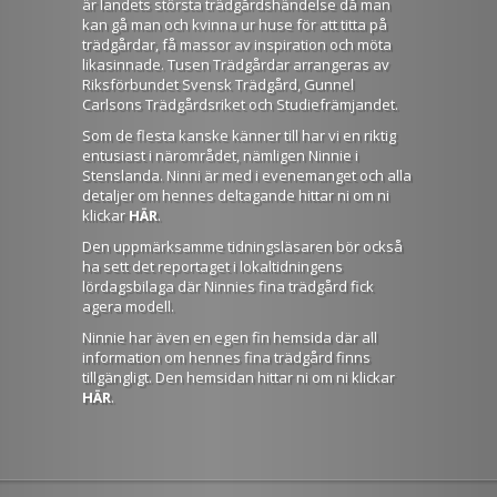
är landets största trädgårdshändelse då man
kan gå man och kvinna ur huse för att titta på
trädgårdar, få massor av inspiration och möta
likasinnade. Tusen Trädgårdar arrangeras av
Riksförbundet Svensk Trädgård, Gunnel
Carlsons Trädgårdsriket och Studiefrämjandet.
Som de flesta kanske känner till har vi en riktig
entusiast i närområdet, nämligen Ninnie i
Stenslanda. Ninni är med i evenemanget och alla
detaljer om hennes deltagande hittar ni om ni
klickar
HÄR
.
Den uppmärksamme tidningsläsaren bör också
ha sett det reportaget i lokaltidningens
lördagsbilaga där Ninnies fina trädgård fick
agera modell.
Ninnie har även en egen fin hemsida där all
information om hennes fina trädgård finns
tillgängligt. Den hemsidan hittar ni om ni klickar
HÄR
.