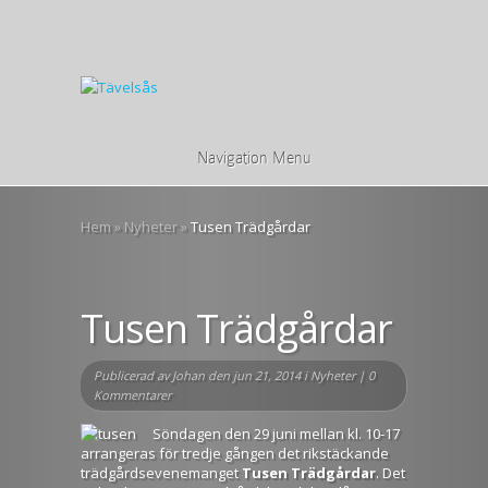
Navigation Menu
Hem
»
Nyheter
»
Tusen Trädgårdar
Tusen Trädgårdar
Publicerad av
Johan
den jun 21, 2014 i
Nyheter
|
0
Kommentarer
Söndagen den 29 juni mellan kl. 10-17
arrangeras för tredje gången det rikstäckande
trädgårdsevenemanget
Tusen Trädgårdar
. Det