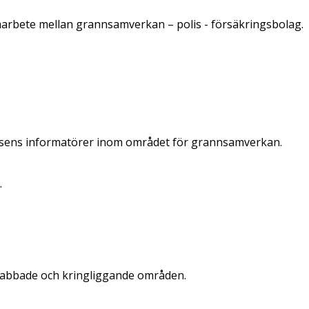
amarbete mellan grannsamverkan – polis - försäkringsbolag.
lisens informatörer inom området för grannsamverkan.
.
 drabbade och kringliggande områden.