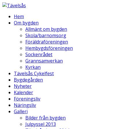
Hem
Om bygden
Allmänt om bygden
Skola/barnomsorg
Föräldraföreningen
Hembygdsföreningen
Sockenrådet
Grannsamverkan
Kyrkan
Tävelsås Cykelfest
Bygdegården
Nyheter
Kalender
Föreningsliv
Näringsliv
Galleri
Bilder från bygden
Julpyssel 2013