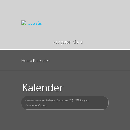
Navigation Menu
Hem
»
Kalender
Kalender
Publicerad av
Johan
den mar 13, 2014 i |
0
Kommentarer