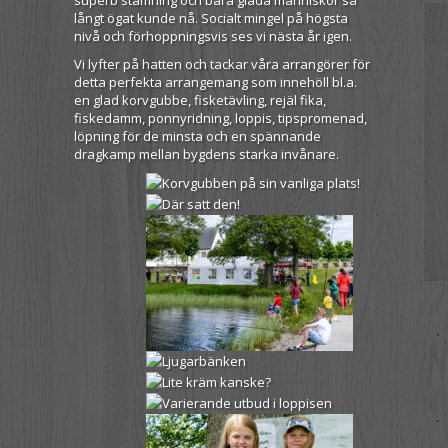
superb stämning och bara glada människor så
långt ögat kunde nå. Socialt mingel på högsta
nivå och förhoppningsvis ses vi nästa år igen.
Vi lyfter på hatten och tackar våra arrangörer för
detta perfekta arrangemang som innehöll bl.a.
en glad korvgubbe, fisketävling, rejäl fika,
fiskedamm, ponnyridning, loppis, tipspromenad,
löpning för de minsta och en spännande
dragkamp mellan bygdens starka invånare.