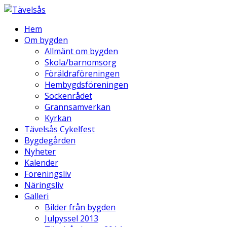
Hem
Om bygden
Allmänt om bygden
Skola/barnomsorg
Föräldraföreningen
Hembygdsföreningen
Sockenrådet
Grannsamverkan
Kyrkan
Tävelsås Cykelfest
Bygdegården
Nyheter
Kalender
Föreningsliv
Näringsliv
Galleri
Bilder från bygden
Julpyssel 2013