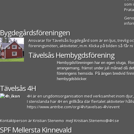
som i
Prata
Genom
infor
Bygdegårdsföreningen
Ansvarar för Tävelsås bygdegård som är en ljus, trevlig oc
föreningsmöten, aktiviteter, m.m. Klicka på bilden så får ni
Tävelsås Hembygdsförening
Hembygdsföreningen har en egen stuga, Rosen
arrangemang, främst under juli månad då det
föreningens hemsida. På ängen bredvid finns
hembygdsböcker.
Tävelsås 4H
4H är en ungdomsorganisation med verksamhet inom djur, na
I stenslanda har 4H en grillkåta där flertalet aktiviteter hål
https://www.antribe.com/org/4h/tavelsas-4h/event
Kontaktperson är Kristian Stenemo mejl Kristian.Stenemo@4H.se
SPF Mellersta Kinnevald