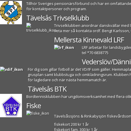
Tillhör Sveriges pensionärsförbund och har en omfattande
för kontaktpersoner och program.
Tävelsås Trivselklubb
Trivselklubben anordnar danskvällar med lev
veta mer så kontakta ordf. Bengt Karlsson, t
Mellersta Kinnevald LRF
LRF arbetar för landsbygde
tel *70 6838775
Vederslöv/Dänni
För dig som gillar fotboll är det VD/IF som gäller. Hemma
grusplan samt klubbstuga och omklädningsrum. Klubben har
för lagledare och när nästa hemmamatch är.
Tävelsås BTK
Bordtennisklubben har ungdomsverksamhet med flera olika 
Fiske
Tävelsåssjöns & Rinkabysjön fiskevårdso
fiskekort 200 kr 1 år
fiskekort fam. 300 kr 1 år