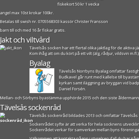
fiskekort 50 kr 1 vecka
angel max 10st krokar 100kr.
Betalas till swish nr. 0705568303 kassör Christer Fransson
barn till och med 16 år fiskar gratis.
Jakt och viltvård
Tävelsås socken har ett flertal olika jaktlag för de aktiv
Kom ihåg att om du kört på ett vilt (älg, rådjur, vildsvin m.fl
Byalag
Tävelsås Norrbyns Byalag
omfattar fastig
Budkavel går runt med kallelse till byastä
kyrkan samt iläggning av bryggan vid badp
Daniel Forsén.
Mellan- och Sörbyns byastämma upphörde 2015 och den siste åldermannen 
Tävelsås sockenråd
Tävelsås sockenråd bildades 2013 och omfattar Tävelsås s
Sockenrådet syfte är att verka för hela socknens utveck
Sockenrådet verkar för samverkan mellan byns föreningar
Välkommen att kontakta någon i styrelsen ifall du har någo