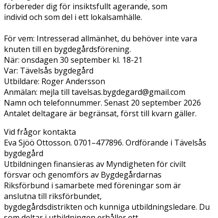
förbereder dig för insiktsfullt agerande, som
individ och som del i ett lokalsamhälle.
För vem: Intresserad allmänhet, du behöver inte vara
knuten till en bygdegårdsförening.
När: onsdagen 30 september kl. 18-21
Var: Tävelsås bygdegård
Utbildare: Roger Andersson
Anmälan: mejla till tavelsas.bygdegard@gmail.com
Namn och telefonnummer. Senast 20 september 2026
Antalet deltagare är begränsat, först till kvarn gäller.
Vid frågor kontakta
Eva Sjöö Ottosson. 0701–477896. Ordförande i Tävelsås
bygdegård
Utbildningen finansieras av Myndigheten för civilt
försvar och genomförs av Bygdegårdarnas
Riksförbund i samarbete med föreningar som är
anslutna till riksförbundet,
bygdegårdsdistrikten och kunniga utbildningsledare. Du
som deltar i utbildningen erhåller ett