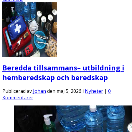
Beredda tillsammans– utbildning i
hemberedskap och beredskap
Publicerad av
Johan
den maj 5, 2026 i
Nyheter
|
0
Kommentarer