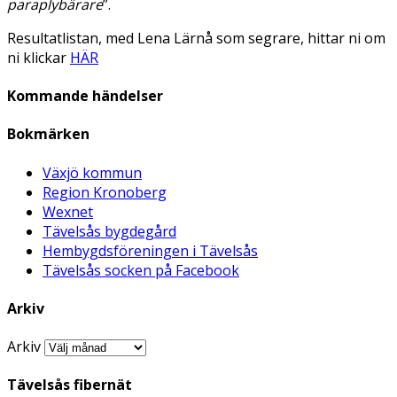
paraplybärare
”.
Resultatlistan, med Lena Lärnå som segrare, hittar ni om
ni klickar
HÄR
Kommande händelser
Bokmärken
Växjö kommun
Region Kronoberg
Wexnet
Tävelsås bygdegård
Hembygdsföreningen i Tävelsås
Tävelsås socken på Facebook
Arkiv
Arkiv
Tävelsås fibernät