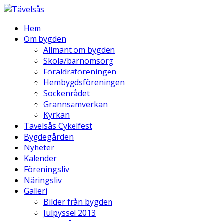
Hem
Om bygden
Allmänt om bygden
Skola/barnomsorg
Föräldraföreningen
Hembygdsföreningen
Sockenrådet
Grannsamverkan
Kyrkan
Tävelsås Cykelfest
Bygdegården
Nyheter
Kalender
Föreningsliv
Näringsliv
Galleri
Bilder från bygden
Julpyssel 2013