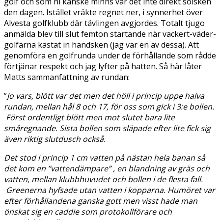
golf och som ni kanske minns var det inte direkt solsken
den dagen. Istället vräkte regnet ner, i synnerhet över
Alvesta golfklubb där tävlingen avgjordes. Totalt tjugo
anmälda blev till slut femton startande när vackert-väder-
golfarna kastat in handsken (jag var en av dessa). Att
genomföra en golfrunda under de förhållande som rådde
förtjänar respekt och jag lyfter på hatten. Så här låter
Matts sammanfattning av rundan:
”
Jo vars, blött var det men det höll i princip uppe halva
rundan, mellan hål 8 och 17, för oss som gick i 3:e bollen.
Först ordentligt blött men mot slutet bara lite
småregnande. Sista bollen som släpade efter lite fick sig
även riktig slutdusch också.
Det stod i princip 1 cm vatten på nästan hela banan så
det kom en ”vattendämpare” , en blandning av gräs och
vatten, mellan klubbhuvudet och bollen i de flesta fall.
Greenerna hyfsade utan vatten i kopparna. Humöret var
efter förhållandena ganska gott men visst hade man
önskat sig en caddie som protokollförare och