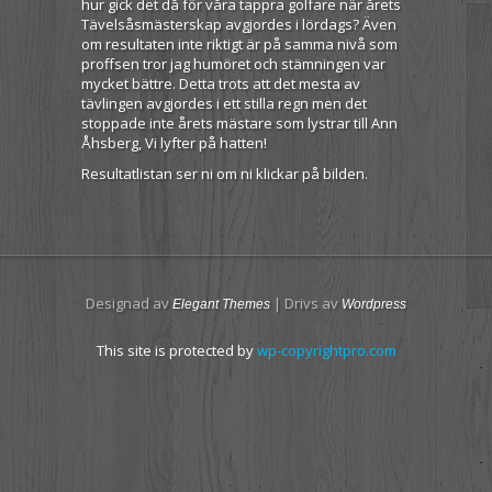
hur gick det då för våra tappra golfare när årets
Tävelsåsmästerskap avgjordes i lördags? Även
om resultaten inte riktigt är på samma nivå som
proffsen tror jag humöret och stämningen var
mycket bättre. Detta trots att det mesta av
tävlingen avgjordes i ett stilla regn men det
stoppade inte årets mästare som lystrar till Ann
Åhsberg, Vi lyfter på hatten!
Resultatlistan ser ni om ni klickar på bilden.
Designad av
| Drivs av
Elegant Themes
Wordpress
This site is protected by
wp-copyrightpro.com