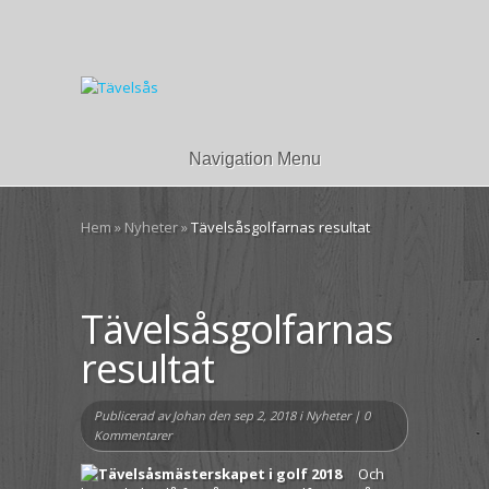
Navigation Menu
Hem
»
Nyheter
»
Tävelsåsgolfarnas resultat
Tävelsåsgolfarnas
resultat
Publicerad av
Johan
den sep 2, 2018 i
Nyheter
|
0
Kommentarer
Och