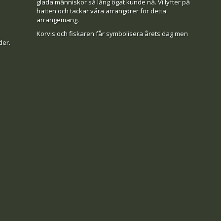
glada människor så lång ögat kunde nå. Vi lyfter på
hatten och tackar våra arrangörer för detta
arrangemang.
Korvis och fiskaren får symbolisera årets dag men
lder.