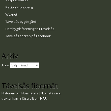
Växjö kommun
Region Kronoberg
Wexnet
Tävelsås bygdegård
Hembygdsföreningen i Tävelsås
Tävelsås socken på Facebook
Arkiv
Arkiv
Tävelsås fibernät
Historien om fibernätets tillkomst i våra
trakter kan ni läsa allt om
HÄR
.