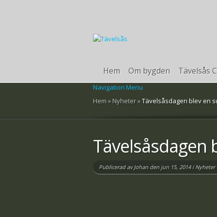
Hem
Om bygden
Tävelsås C
Navigation Menu
Hem
»
Nyheter
»
Tävelsåsdagen blev en s
Tävelsåsdagen b
Publicerad av
Johan
den jun 15, 2014 i
Nyheter