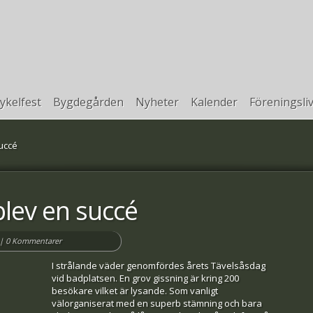
ykelfest
Bygdegården
Nyheter
Kalender
Föreningsli
uccé
lev en succé
|
0 Kommentarer
I strålande väder genomfördes årets Tävelsåsdag
vid badplatsen. En grov gissning är kring 200
besökare vilket är lysande. Som vanligt
välorganiserat med en superb stämning och bara