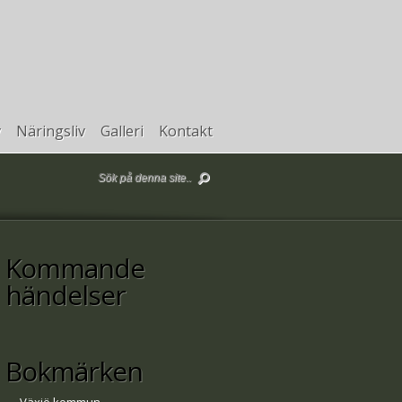
v
Näringsliv
Galleri
Kontakt
Kommande
händelser
Bokmärken