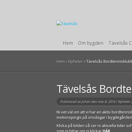
Hem
Om bygden
Tävelsås C
Hem
»
Nyheter
»
Tävelsås Bordtennisklub
Tävelsås Bordt
Publicerad av
Johan
den mar 8, 2016 i
Nyheter
Ni vet väl om att vi har en aktiv bordten
motionspingis på onsdagar i bygdegården
Klicka på bilden så ser ni aktuella tider
som ni hittar om ni klickar
HÄR
.