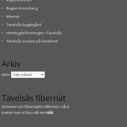
Växjö kommun
Region Kronoberg
Wexnet
Tävelsås bygdegård
Hembygdsföreningen i Tävelsås
Tävelsås socken på Facebook
Arkiv
Arkiv
Tävelsås fibernät
Historien om fibernätets tillkomst i våra
trakter kan ni läsa allt om
HÄR
.