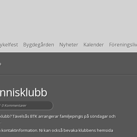
ykelfest
Bygdegården
Nyheter
Kalender
Föreningsli
b
ennisklubb
|
0 Kommentarer
nisklubb? Tävelsås BTK arrangerar familjepingis på söndagar och
.
 och kontaktinformation. Ni kan också bevaka klubbens hemsida