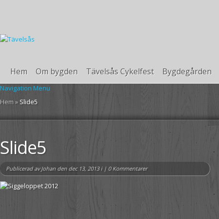
Hem
Om bygden
Tävelsås Cykelfest
Bygdegården
Navigation Menu
Hem
»
Slide5
Slide5
Publicerad av
Johan
den dec 13, 2013 i |
0 Kommentarer