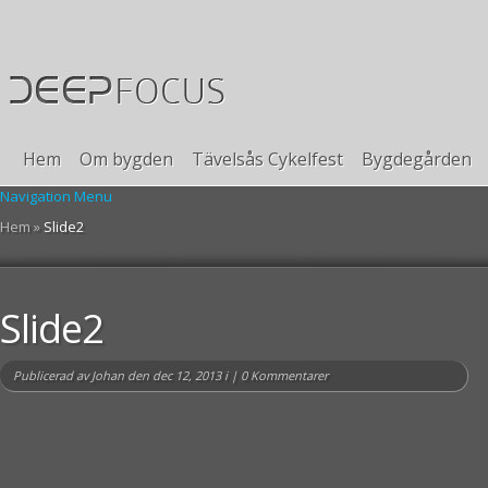
Hem
Om bygden
Tävelsås Cykelfest
Bygdegården
Navigation Menu
Hem
»
Slide2
Slide2
Publicerad av
Johan
den dec 12, 2013 i |
0 Kommentarer