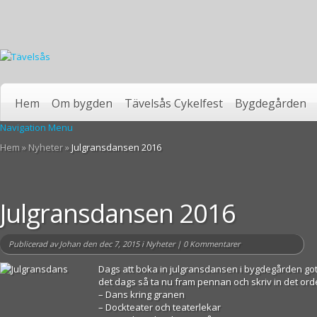
Hem
Om bygden
Tävelsås Cykelfest
Bygdegården
Navigation Menu
Hem
»
Nyheter
»
Julgransdansen 2016
Julgransdansen 2016
Publicerad av
Johan
den dec 7, 2015 i
Nyheter
|
0 Kommentarer
Dags att boka in julgransdansen i bygdegården gott 
det dags så ta nu fram pennan och skriv in det orde
– Dans kring granen
– Dockteater och teaterlekar