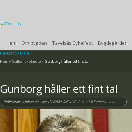
Hem
Om bygden
Tävelsås Cykelfest
Bygdegården
Navigation Menu
Hem
»
Galleri skolmöte
»
Gunborg håller ett fint tal
Gunborg håller ett fint tal
Publicerad av
Johan
den sep 17, 2016 i
Galleri skolmöte
|
0 Kommentarer