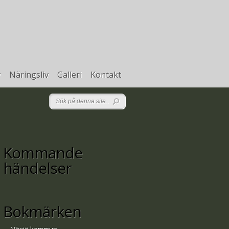
v
Näringsliv
Galleri
Kontakt
Kommande
händelser
Bokmärken