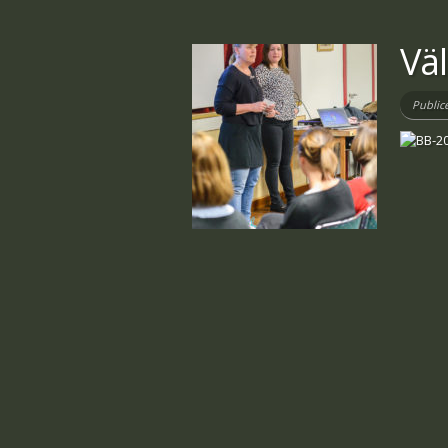
Vä
Public