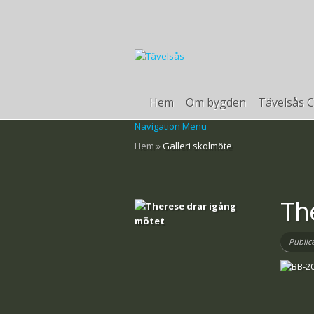
Hem
Om bygden
Tävelsås C
Navigation Menu
Hem
»
Galleri skolmöte
Th
Public