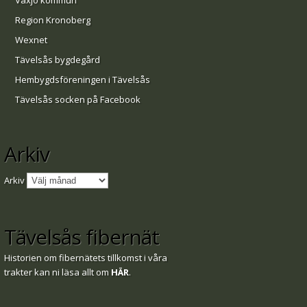
Växjö kommun
Region Kronoberg
Wexnet
Tävelsås bygdegård
Hembygdsföreningen i Tävelsås
Tävelsås socken på Facebook
Arkiv
Arkiv
Tävelsås fibernät
Historien om fibernätets tillkomst i våra
trakter kan ni läsa allt om
HÄR
.