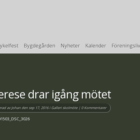
ykelfest
Bygdegården
Nyheter
Kalender
Föreningsli
erese drar igång mötet
erad av
Johan
den sep 17, 2016 i
Galleri skolmöte
|
0 Kommentarer