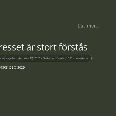
Läs mer...
resset är stort förstås
erad av
Johan
den sep 17, 2016 i
Galleri skolmöte
|
0 Kommentarer