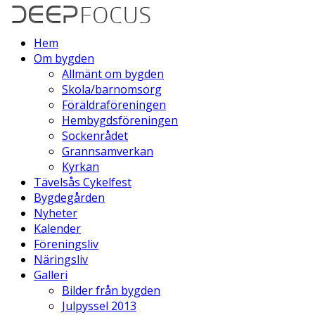
Hem
Om bygden
Allmänt om bygden
Skola/barnomsorg
Föräldraföreningen
Hembygdsföreningen
Sockenrådet
Grannsamverkan
Kyrkan
Tävelsås Cykelfest
Bygdegården
Nyheter
Kalender
Föreningsliv
Näringsliv
Galleri
Bilder från bygden
Julpyssel 2013