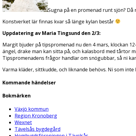
Sugna på en promenad runt sjön? Då r
Konstverket lär finnas kvar så länge kylan består
Uppdatering av Maria Tingsund den 2/3:
Margit bjuder på tipspromenad nu den 4 mars, klockan 12
ängel, drake man kan sitta på, och kalasbord med tårtor m
Tipspromenadens frågor handlar om snögubbar, så ni kan 
Varma kläder, sittkudde, och liknande behövs. Ni som inte 
Kommande händelser
Bokmärken
Växjö kommun
Region Kronoberg
Wexnet
Tävelsås bygdegård
Hembygdsföreningen i Tävelsås