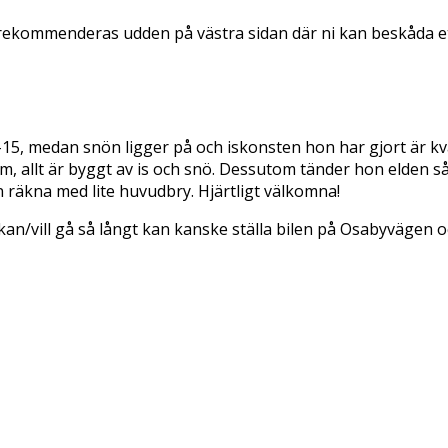
ekommenderas udden på västra sidan där ni kan beskåda ett
-15, medan sn
ön ligger på och iskonsten hon har gjort är kva
m, allt är byggt av is och snö. Dessutom tänder hon elden s
räkna med lite huvudbry. Hjärtligt välkomna!
kan/vill gå så långt kan kanske ställa bilen på Osabyvägen o