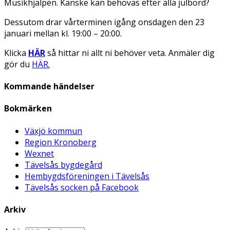
Musikhjälpen. Kanske kan behövas efter alla julbord?
Dessutom drar vårterminen igång onsdagen den 23
januari mellan kl. 19:00 – 20:00.
Klicka
HÄR
så hittar ni allt ni behöver veta. Anmäler dig
gör du
HÄR.
Kommande händelser
Bokmärken
Växjö kommun
Region Kronoberg
Wexnet
Tävelsås bygdegård
Hembygdsföreningen i Tävelsås
Tävelsås socken på Facebook
Arkiv