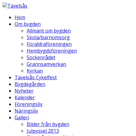
Hem
Om bygden
Allmänt om bygden
Skola/barnomsorg
Föräldraföreningen
Hembygdsföreningen
Sockenrådet
Grannsamverkan
Kyrkan
Tävelsås Cykelfest
Bygdegården
Nyheter
Kalender
Föreningsliv
Näringsliv
Galleri
Bilder från bygden
Julpyssel 2013