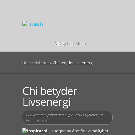
Navigation Menu
Hem
»
Nyheter
»
Chi betyder Livsenergi
Chi betyder
Livsenergi
Publicerad av
Johan
den aug 6, 2014 i
Nyheter
|
0
Kommentarer
I början av året fick vi möjlighet