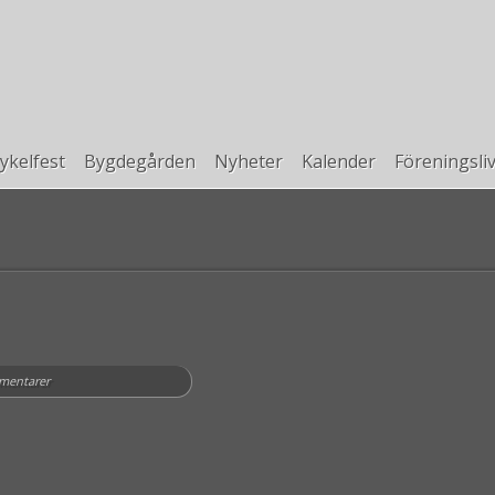
ykelfest
Bygdegården
Nyheter
Kalender
Föreningsli
mentarer