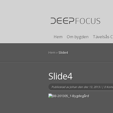
Hem
Om bygden
Tävelsås C
Hem
»
Slide4
Slide4
Publicerad av
Johan
den dec 13, 2013 i |
0 Kom