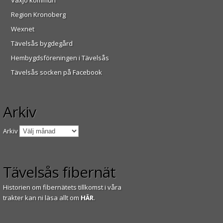
Växjö kommun
Region Kronoberg
Wexnet
Tävelsås bygdegård
Hembygdsföreningen i Tävelsås
Tävelsås socken på Facebook
Arkiv
Arkiv
Tävelsås fibernät
Historien om fibernätets tillkomst i våra
trakter kan ni läsa allt om
HÄR
.