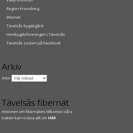
Växjö kommun
Region Kronoberg
Wexnet
Tävelsås bygdegård
Hembygdsföreningen i Tävelsås
Tävelsås socken på Facebook
Arkiv
Arkiv
Tävelsås fibernät
Historien om fibernätets tillkomst i våra
trakter kan ni läsa allt om
HÄR
.