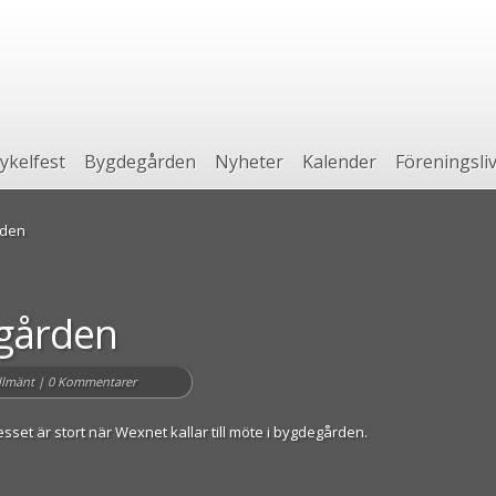
ykelfest
Bygdegården
Nyheter
Kalender
Föreningsli
rden
egården
allmänt
|
0 Kommentarer
tresset är stort när Wexnet kallar till möte i bygdegården.