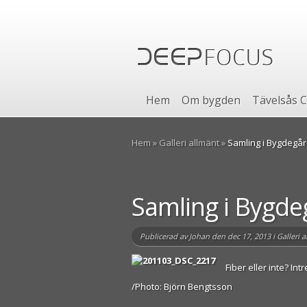
Hem
Om bygden
Tävelsås C
Hem
»
Galleri allmänt
»
Samling i Bygdegå
Samling i Bygd
Publicerad av
Johan
den dec 17, 2013 i
Galleri 
Fiber eller inte? In
/Photo: Björn Bengtsson