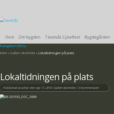
Hem
Om bygden
Tävelsås Cykelfest
Bygdegården
Navigation Menu
Hem
»
Galleri skolmöte
»
Lokaltidningen på plats
Lokaltidningen på plats
Publicerad av
Johan
den sep 17, 2016 i
Galleri skolmöte
|
0 Kommentarer