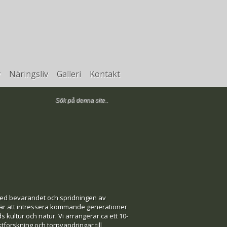
v
Näringsliv
Galleri
Kontakt
ed bevarandet och spridningen av
r att intressera kommande generationer
ultur och natur. Vi arrangerar ca ett 10-
läktforskning och torpvandringar till