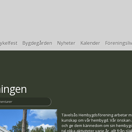
ykelfest
Bygdegården
Nyheter
Kalender
Föreningsli
ingen
entarer
Tävelsås Hembygdsförening arbetar m
kunskap om vår hembygd. Vår önskan ä
och ge dem kännedom om sin hembygds k
tal olika aktiviteter varje år, allt från s