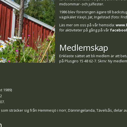
midsommar- och julfester.
1986 blev föreningen ägare till backstu
vägskälet Växjö, Jät, Ingelstad (foto: Fri
Läs mer om oss på vår hemsida:
www.h
för aktiviteter på gång på vår
faceboo
Medlemskap
Enklaste sättet att bli medlem är att b
på Plusgiro 15 48 62-7. Skriv: Ny medle
t 1989)
02
07.
 som sträcker sig från Hemmesjö i norr, Dänningelanda, Tävelsås, delar av 
n