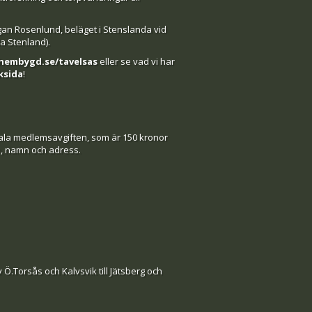
gan Rosenlund, beläget i Stenslanda vid
da Stenland).
embygd.se/tavelsas
eller se vad vi har
ksida
!
etala medlemsavgiften, som är 150 kronor
m, namn och adress.
Ö.Torsås och Kalvsvik till Jätsberg och