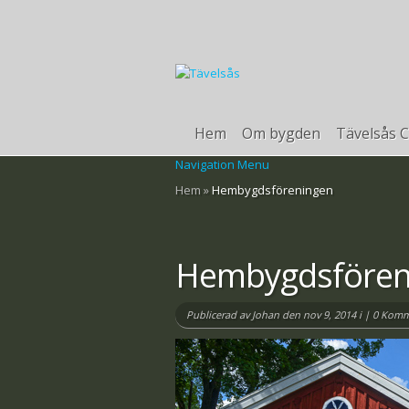
Hem
Om bygden
Tävelsås C
Navigation Menu
Hem
»
Hembygdsföreningen
Hembygdsfören
Publicerad av
Johan
den nov 9, 2014 i |
0 Komm