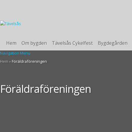
Hem
Om bygden
Tävelsås Cykelfest
Bygdegården
Navigation Menu
Hem
»
Föräldraföreningen
Föräldraföreningen