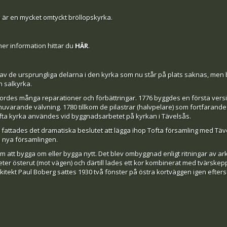
 är en mycket omtyckt bröllopskyrka.
er information hittar du
HÄR
.
av de ursprungliga delarna i den kyrka som nu står på plats saknas, men b
n salkyrka.
rdes många reparationer och förbättringar. 1776 byggdes en första versi
nuvarande välvning. 1780 tillkom de pilastrar (halvpelare) som fortfarande
fta kyrka användes vid byggnadsarbetet på kyrkan i Tävelsås.
 fattades det dramatiska beslutet att lägga ihop Tofta församling med Täv
 nya församlingen.
att bygga om eller bygga nytt. Det blev ombyggnad enligt ritningar av ar
er österut (mot vägen) och därtill lades ett kor kombinerat med tvärsk
itekt Paul Boberg sattes 1930 två fönster på östra kortväggen igen efters