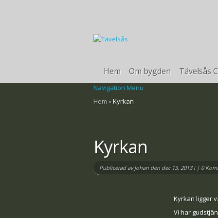
Hem
Om bygden
Tävelsås C
Navigation Menu
Hem
»
Kyrkan
Kyrkan
Publicerad av
Johan
den dec 13, 2013 i |
0 Kom
Kyrkan ligger v
Vi har gudstjä