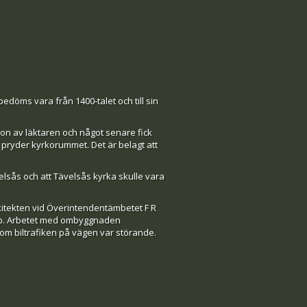
edöms vara från 1400-talet och till sin
on av läktaren och något senare fick
 pryder kyrkorummet. Det är belagt att
elsås och att Tävelsås kyrka skulle vara
kitekten vid Överintendentämbetet F R
epp. Arbetet med ombyggnaden
om biltrafiken på vägen var störande.