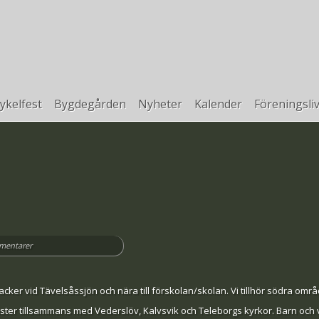
ykelfest
Bygdegården
Nyheter
Kalender
Föreningsli
mentarer
acker vid Tävelsåssjön och nära till förskolan/skolan. Vi tillhör södra områ
nster tillsammans med Vederslöv, Kalvsvik och Teleborgs kyrkor. Barn oc