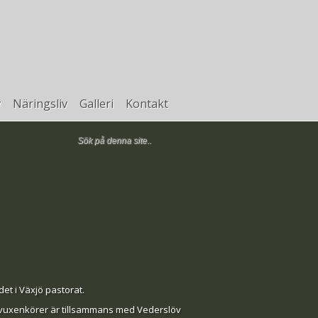
v
Näringsliv
Galleri
Kontakt
det i Växjö pastorat.
h vuxenkörer är tillsammans med Vederslöv