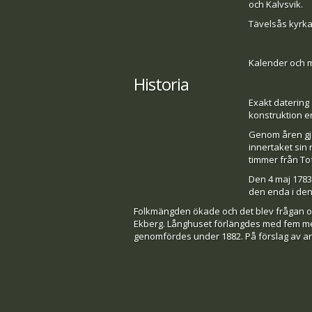
och Kalvsvik.
Tävelsås kyrka
Kalender och m
Historia
Exakt datering 
konstruktion e
Genom åren gjo
innertaket sin 
timmer från To
Den 4 maj 1783
den enda i den
Folkmängden ökade och det blev frågan om 
Ekberg. Långhuset förlängdes med fem met
genomfördes under 1882. På förslag av ark