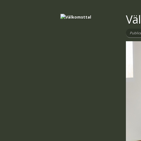
Vä
Public