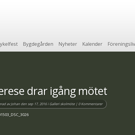
ykelfest
Bygdegården
Nyheter
Kalender
Föreningsli
erese drar igång mötet
erad av
Johan
den sep 17, 2016 i
Galleri skolmöte
|
0 Kommentarer