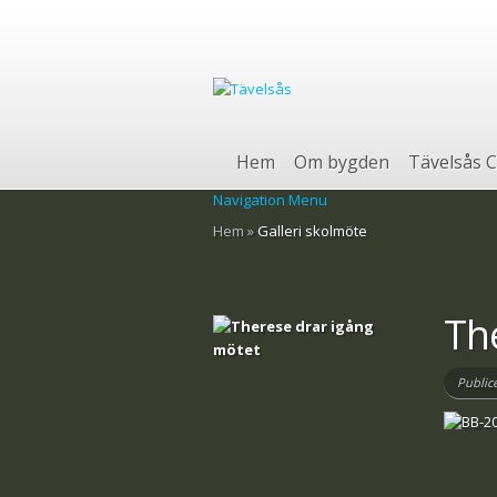
Hem
Om bygden
Tävelsås C
Navigation Menu
Hem
»
Galleri skolmöte
Th
Public