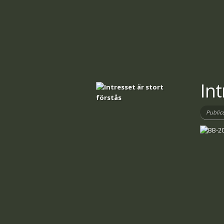
Int
Public