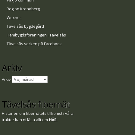
Växjö kommun
Region Kronoberg
Wexnet
Tävelsås bygdegård
Hembygdsföreningen i Tävelsås
Tävelsås socken på Facebook
Arkiv
Arkiv
Tävelsås fibernät
Historien om fibernätets tillkomst i våra
trakter kan ni läsa allt om
HÄR
.