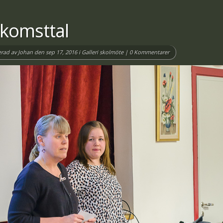
lkomsttal
erad av
Johan
den sep 17, 2016 i
Galleri skolmöte
|
0 Kommentarer