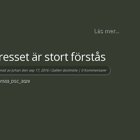
Läs mer...
resset är stort förstås
erad av
Johan
den sep 17, 2016 i
Galleri skolmöte
|
0 Kommentarer