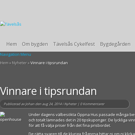
Hem
Om bygden
Tävelsås Cykelfest
Bygdegården
Navigation Menu
Hem
»
Nyheter
»
Vinnare i tipsrundan
Vinnare i tipsrundan
Publicerad av
Johan
den aug 24, 2014 i
Nyheter
|
0 Kommentarer
Under dagens välbesökta Öppna Hus passade många besök
och totalt lämnades det in 20 tipskuponger. De lyckliga vi
för att få välja priser från det fina prisbordet.
De rätta svaren till de kluriga frågorna hittar ni om ni klick