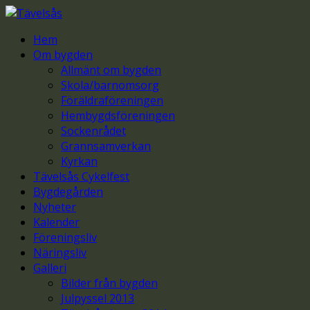
Hem
Om bygden
Allmänt om bygden
Skola/barnomsorg
Föräldraföreningen
Hembygdsföreningen
Sockenrådet
Grannsamverkan
Kyrkan
Tävelsås Cykelfest
Bygdegården
Nyheter
Kalender
Föreningsliv
Näringsliv
Galleri
Bilder från bygden
Julpyssel 2013