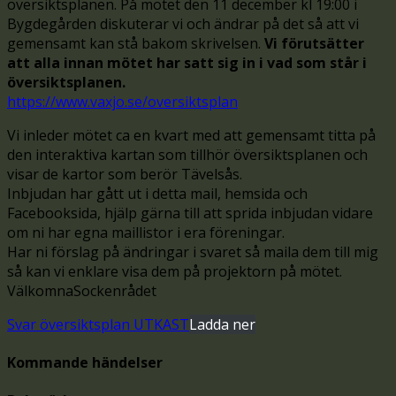
översiktsplanen. På mötet den 11 december kl 19:00 i
Bygdegården diskuterar vi och ändrar på det så att vi
gemensamt kan stå bakom skrivelsen.
Vi förutsätter
att alla innan mötet har satt sig in i vad som står i
översiktsplanen.
https://www.vaxjo.se/oversiktsplan
Vi inleder mötet ca en kvart med att gemensamt titta på
den interaktiva kartan som tillhör översiktsplanen och
visar de kartor som berör Tävelsås.
Inbjudan har gått ut i detta mail, hemsida och
Facebooksida, hjälp gärna till att sprida inbjudan vidare
om ni har egna maillistor i era föreningar.
Har ni förslag på ändringar i svaret så maila dem till mig
så kan vi enklare visa dem på projektorn på mötet.
VälkomnaSockenrådet
Svar översiktsplan UTKAST
Ladda ner
Kommande händelser