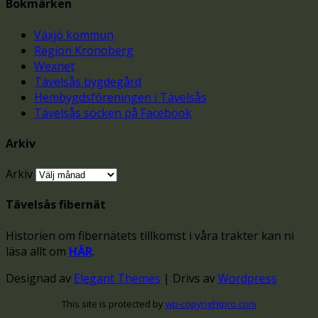
Bokmärken
Växjö kommun
Region Kronoberg
Wexnet
Tävelsås bygdegård
Hembygdsföreningen i Tävelsås
Tävelsås socken på Facebook
Arkiv
Arkiv
Tävelsås fibernät
Historien om fibernätets tillkomst i våra trakter kan ni
läsa allt om
HÄR
.
Designad av
Elegant Themes
| Drivs av
Wordpress
This site is protected by
wp-copyrightpro.com