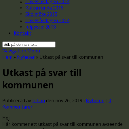
Tävelsåsdagen 2014
Kulturrunda 2016
Skolmöte 2015
Tävelsåsdagen 2014
Julpyssel 2013
Kontakt
Navigation Menu
Hem
»
Nyheter
»
Utkast på svar till kommunen
Utkast på svar till
kommunen
Publicerad av
Johan
den nov 26, 2019 i
Nyheter
|
0
Kommentarer
Hej
Här kommer ett utkast på svar till kommunen avseende