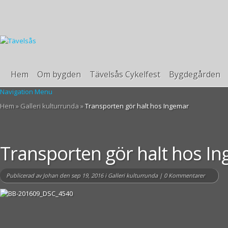
Hem
Om bygden
Tävelsås Cykelfest
Bygdegården
Navigation Menu
Hem
»
Galleri kulturrunda
»
Transporten gör halt hos Ingemar
Transporten gör halt hos I
Publicerad av
Johan
den sep 19, 2016 i
Galleri kulturrunda
|
0 Kommentarer