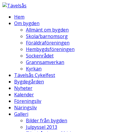
Hem
Om bygden
Allmänt om bygden
Skola/barnomsorg
Föräldraföreningen
Hembygdsföreningen
Sockenrådet
Grannsamverkan
Kyrkan
Tävelsås Cykelfest
Bygdegården
Nyheter
Kalender
Föreningsliv
Näringsliv
Galleri
Bilder från bygden
Julpyssel 2013