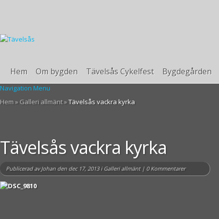
Hem
Om bygden
Tävelsås Cykelfest
Bygdegården
Navigation Menu
Hem
»
Galleri allmänt
»
Tävelsås vackra kyrka
Tävelsås vackra kyrka
Publicerad av
Johan
den dec 17, 2013 i
Galleri allmänt
|
0 Kommentarer