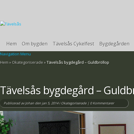
Hem
Om bygden
Tävelsås Cykelfest
Bygdegården
Navigation Menu
Hem
»
Okategoriserade
»
Tävelsås bygdegård – Guldbröllop
Tävelsås bygdegård – Guldb
Publicerad av
Johan
den jan 5, 2014 i
Okategoriserade
|
0 Kommentarer