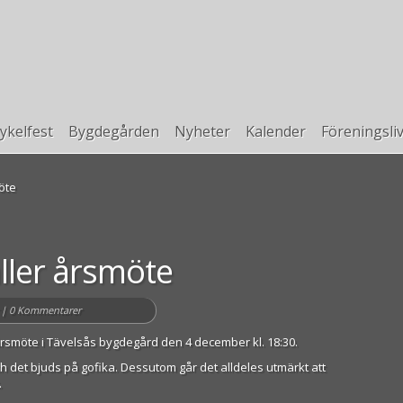
ykelfest
Bygdegården
Nyheter
Kalender
Föreningsli
öte
ller årsmöte
|
0 Kommentarer
rsmöte i Tävelsås bygdegård den 4 december kl. 18:30.
och det bjuds på gofika. Dessutom går det alldeles utmärkt att
.