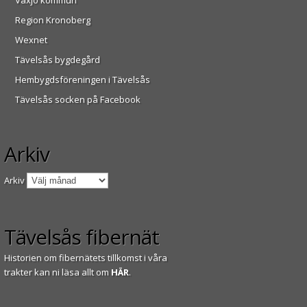
Växjö kommun
Region Kronoberg
Wexnet
Tävelsås bygdegård
Hembygdsföreningen i Tävelsås
Tävelsås socken på Facebook
Arkiv
Arkiv
Tävelsås fibernät
Historien om fibernätets tillkomst i våra
trakter kan ni läsa allt om
HÄR
.