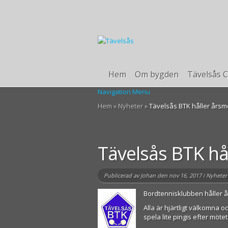
Hem
Om bygden
Tävelsås C
Navigation Menu
Hem
»
Nyheter
»
Tävelsås BTK håller årsm
Tävelsås BTK hå
Publicerad av
Johan
den nov 16, 2017 i
Nyheter
Bordtennisklubben håller å
Alla är hjärtligt välkomna 
spela lite pingis efter mötet