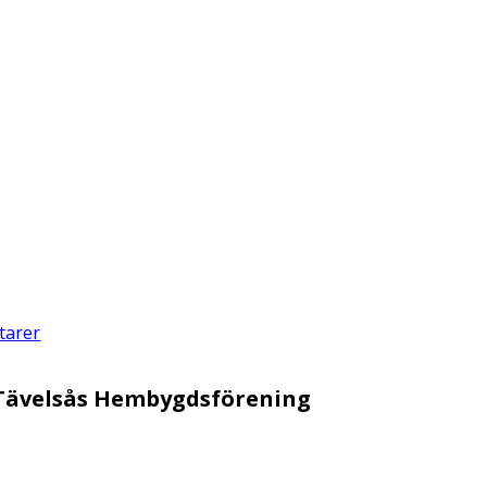
tarer
Tävelsås Hembygdsförening