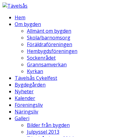
Hem
Om bygden
Allmänt om bygden
Skola/barnomsorg
Föräldraföreningen
Hembygdsföreningen
Sockenrådet
Grannsamverkan
Kyrkan
Tävelsås Cykelfest
Bygdegården
Nyheter
Kalender
Föreningsliv
Näringsliv
Galleri
Bilder från bygden
Julpyssel 2013