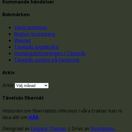
Kommande händelser
Bokmärken
Växjö kommun
Region Kronoberg
Wexnet
Tävelsås bygdegård
Hembygdsföreningen i Tävelsås
Tävelsås socken på Facebook
Arkiv
Arkiv
Tävelsås fibernät
Historien om fibernätets tillkomst i våra trakter kan ni
läsa allt om
HÄR
.
Designad av
Elegant Themes
| Drivs av
Wordpress