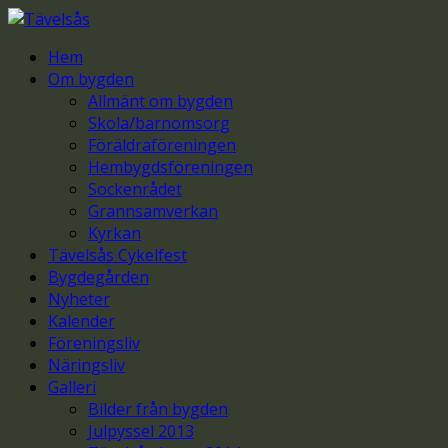
Hem
Om bygden
Allmänt om bygden
Skola/barnomsorg
Föräldraföreningen
Hembygdsföreningen
Sockenrådet
Grannsamverkan
Kyrkan
Tävelsås Cykelfest
Bygdegården
Nyheter
Kalender
Föreningsliv
Näringsliv
Galleri
Bilder från bygden
Julpyssel 2013