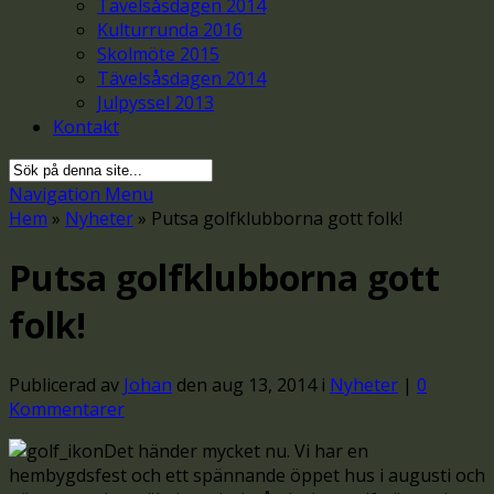
Tävelsåsdagen 2014
Kulturrunda 2016
Skolmöte 2015
Tävelsåsdagen 2014
Julpyssel 2013
Kontakt
Navigation Menu
Hem
»
Nyheter
»
Putsa golfklubborna gott folk!
Putsa golfklubborna gott
folk!
Publicerad av
Johan
den aug 13, 2014 i
Nyheter
|
0
Kommentarer
Det händer mycket nu. Vi har en
hembygdsfest och ett spännande öppet hus i augusti och