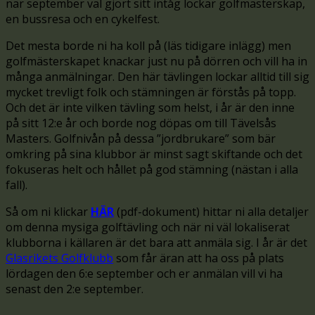
när september väl gjort sitt intåg lockar golfmästerskap,
en bussresa och en cykelfest.
Det mesta borde ni ha koll på (läs tidigare inlägg) men
golfmästerskapet knackar just nu på dörren och vill ha in
många anmälningar. Den här tävlingen lockar alltid till sig
mycket trevligt folk och stämningen är förstås på topp.
Och det är inte vilken tävling som helst, i år är den inne
på sitt 12:e år och borde nog döpas om till Tävelsås
Masters. Golfnivån på dessa ”jordbrukare” som bär
omkring på sina klubbor är minst sagt skiftande och det
fokuseras helt och hållet på god stämning (nästan i alla
fall).
Så om ni klickar
HÄR
(pdf-dokument) hittar ni alla detaljer
om denna mysiga golftävling och när ni väl lokaliserat
klubborna i källaren är det bara att anmäla sig. I år är det
Glasrikets Golfklubb
som får äran att ha oss på plats
lördagen den 6:e september och er anmälan vill vi ha
senast den 2:e september.