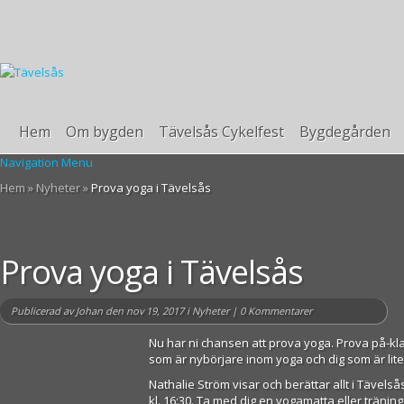
Hem
Om bygden
Tävelsås Cykelfest
Bygdegården
Navigation Menu
Hem
»
Nyheter
»
Prova yoga i Tävelsås
Prova yoga i Tävelsås
Publicerad av
Johan
den nov 19, 2017 i
Nyheter
|
0 Kommentarer
Nu har ni chansen att prova yoga. Prova på-kla
som är nybörjare inom yoga och dig som är lit
Nathalie Ström visar och berättar allt i Täve
kl. 16:30. Ta med dig en yogamatta eller tränin