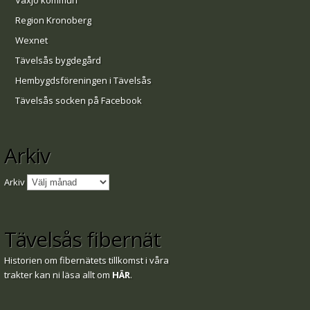
Växjö kommun
Region Kronoberg
Wexnet
Tävelsås bygdegård
Hembygdsföreningen i Tävelsås
Tävelsås socken på Facebook
Arkiv
Arkiv
Tävelsås fibernät
Historien om fibernätets tillkomst i våra
trakter kan ni läsa allt om
HÄR
.