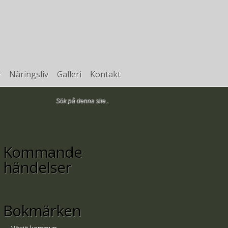
v
Näringsliv
Galleri
Kontakt
Kommande
händelser
Bokmärken