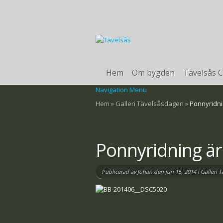
Hem
Om bygden
Tävelsås C
Navigation Menu
Hem
»
Galleri Tävelsåsdagen
»
Ponnyridnin
Ponnyridning är 
Publicerad av
Johan
den jun 15, 2014 i
Galleri 