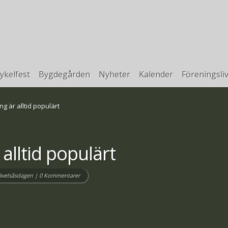
ykelfest
Bygdegården
Nyheter
Kalender
Föreningsli
g är alltid populärt
alltid populärt
Tävelsåsdagen
|
0 Kommentarer