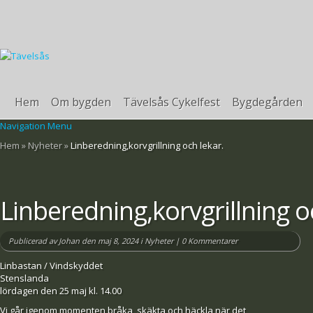
Hem
Om bygden
Tävelsås Cykelfest
Bygdegården
Navigation Menu
Hem
»
Nyheter
»
Linberedning,korvgrillning och lekar.
Linberedning,korvgrillning o
Publicerad av
Johan
den maj 8, 2024 i
Nyheter
|
0 Kommentarer
Linbastan / Vindskyddet
Stenslanda
lördagen den 25 maj kl. 14.00
Vi går igenom momenten bråka, skäkta och häckla när det