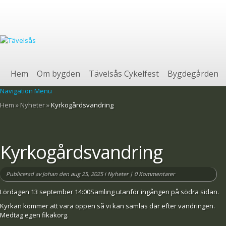
Hem
Om bygden
Tävelsås Cykelfest
Bygdegården
Navigation Menu
Hem
»
Nyheter
»
Kyrkogårdsvandring
Kyrkogårdsvandring
Publicerad av
Johan
den aug 25, 2025 i
Nyheter
|
0 Kommentarer
Lördagen 13 september 14:00Samling utanför ingången på södra sidan.
Kyrkan kommer att vara öppen så vi kan samlas där efter vandringen.
Medtag egen fikakorg.