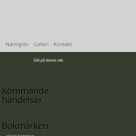
v
Näringsliv
Galleri
Kontakt
Kommande
händelser
Bokmärken