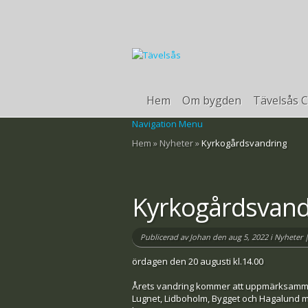
Hem
Om bygden
Tävelsås C
Navigation Menu
Hem
»
Nyheter
»
Kyrkogårdsvandring
Kyrkogårdsvand
Publicerad av
Johan
den aug 5, 2022 i
Nyheter
ördagen den 20 augusti kl.14.00
Årets vandring kommer att uppmärksamma
Lugnet, Lidboholm, Bygget och Hagalund m.m.