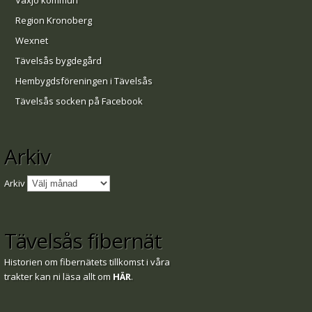
Växjö kommun
Region Kronoberg
Wexnet
Tävelsås bygdegård
Hembygdsföreningen i Tävelsås
Tävelsås socken på Facebook
Arkiv
Arkiv
Tävelsås fibernät
Historien om fibernätets tillkomst i våra
trakter kan ni läsa allt om
HÄR
.