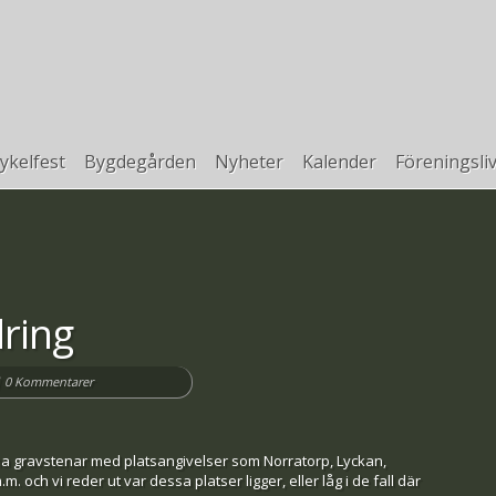
ykelfest
Bygdegården
Nyheter
Kalender
Föreningsli
ring
|
0 Kommentarer
 gravstenar med platsangivelser som Norratorp, Lyckan,
 och vi reder ut var dessa platser ligger, eller låg i de fall där