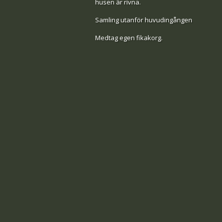
husen är rivna.
Samling utanför huvudingången
Medtag egen fikakorg.