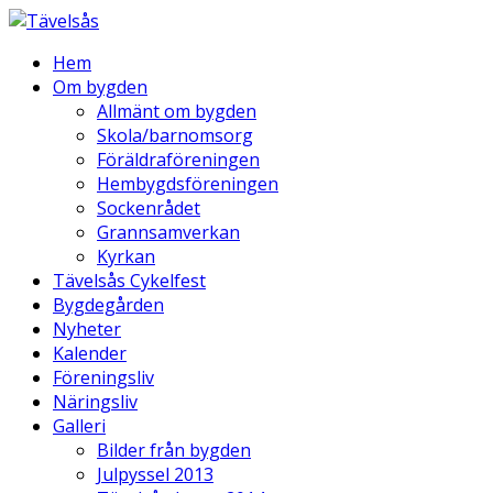
Hem
Om bygden
Allmänt om bygden
Skola/barnomsorg
Föräldraföreningen
Hembygdsföreningen
Sockenrådet
Grannsamverkan
Kyrkan
Tävelsås Cykelfest
Bygdegården
Nyheter
Kalender
Föreningsliv
Näringsliv
Galleri
Bilder från bygden
Julpyssel 2013