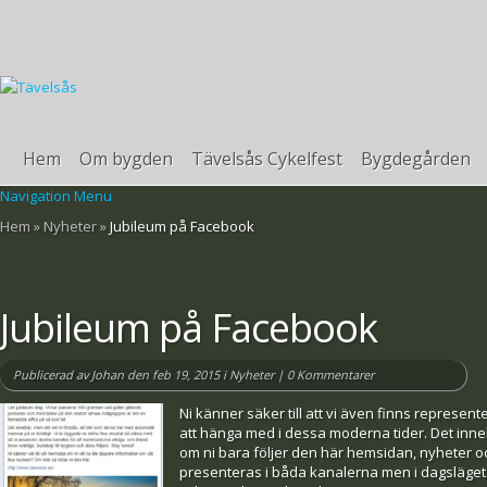
Hem
Om bygden
Tävelsås Cykelfest
Bygdegården
Navigation Menu
Hem
»
Nyheter
»
Jubileum på Facebook
Jubileum på Facebook
Publicerad av
Johan
den feb 19, 2015 i
Nyheter
|
0 Kommentarer
Ni känner säker till att vi även finns represen
att hänga med i dessa moderna tider. Det inneb
om ni bara följer den här hemsidan, nyheter 
presenteras i båda kanalerna men i dagsläget