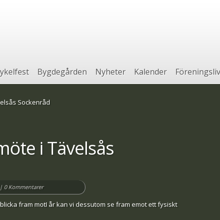
ykelfest
Bygdegården
Nyheter
Kalender
Föreningsli
ävelsås Sockenråd
smöte i Tävelsås
|
0 Kommentarer
blicka fram motI år kan vi dessutom se fram emot ett fysiskt