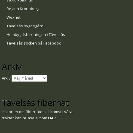
Växjö kommun
Region Kronoberg
Wexnet
Tävelsås bygdegård
Hembygdsföreningen i Tävelsås
Tävelsås socken på Facebook
Arkiv
Arkiv
Tävelsås fibernät
Historien om fibernätets tillkomst i våra
trakter kan ni läsa allt om
HÄR
.