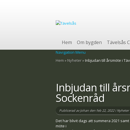
Hem
Om bygden
Tävelsås C
Navigation Menu
Hem
»
Nyheter
»
Inbjudan till årsmöte i T
Inbjudan till år
Sockenråd
Publicerad av
Johan
den feb 22, 2022 i
Nyheter
Det har blivit dags att summera 2021 samt 
möte i