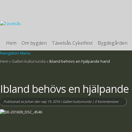
Hem
Om bygden
Tävelsås Cykelfest
Bygdegården
Navigation Menu
Hem
»
Galleri kulturrunda
»
Ibland behövs en hjälpande hand
Ibland behövs en hjälpande
Publicerad av
Johan
den sep 19, 2016 i
Galleri kulturrunda
|
0 Kommentarer