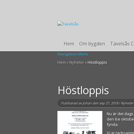
Hem
Om bygden
Tävelsås C
Navigation Menu
Hem
»
Nyheter
»
Höstloppis
Höstloppis
Publicerad av
Johan
den sep 27, 2018 i
Nyheter
Nu är det dag
den 6:e oktober
fynda.
Vi är tacksamma