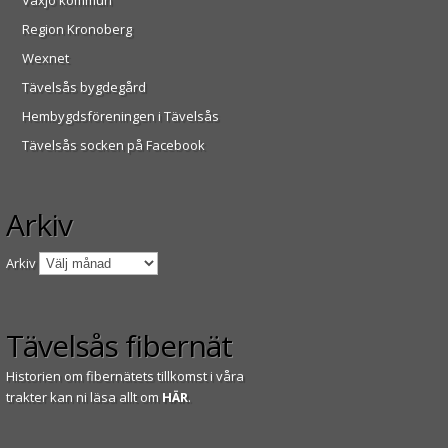
Växjö kommun
Region Kronoberg
Wexnet
Tävelsås bygdegård
Hembygdsföreningen i Tävelsås
Tävelsås socken på Facebook
Arkiv
Arkiv
Tävelsås fibernät
Historien om fibernätets tillkomst i våra
trakter kan ni läsa allt om
HÄR
.