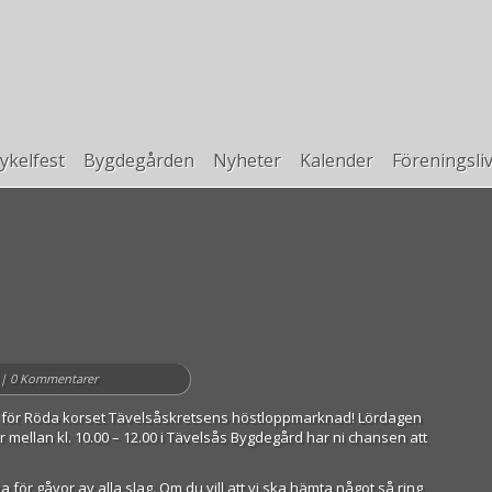
ykelfest
Bygdegården
Nyheter
Kalender
Föreningsli
|
0 Kommentarer
s för Röda korset Tävelsåskretsens höstloppmarknad! Lördagen
 mellan kl. 10.00 – 12.00 i Tävelsås Bygdegård har ni chansen att
 för gåvor av alla slag. Om du vill att vi ska hämta något så ring