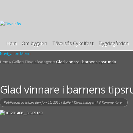
Hem
Om bygden
Tävelsås Cykelfest
Bygdegården
Navigation Menu
Hem
»
Galleri Tävelsåsdagen
»
Glad vinnare i barnens tipsrunda
Glad vinnare i barnens tips
Publicerad av
Johan
den jun 15, 2014 i
Galleri Tävelsåsdagen
|
0 Kommentarer