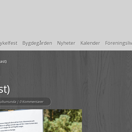
ykelfest
Bygdegården
Nyheter
Kalender
Föreningsli
ast)
st)
kulturrunda
|
0 Kommentarer