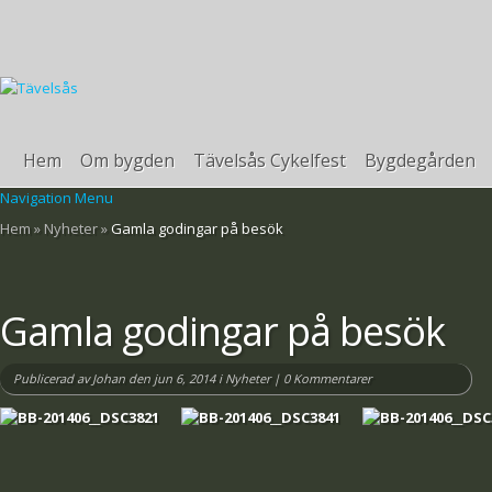
Hem
Om bygden
Tävelsås Cykelfest
Bygdegården
Navigation Menu
Hem
»
Nyheter
»
Gamla godingar på besök
Gamla godingar på besök
Publicerad av
Johan
den jun 6, 2014 i
Nyheter
|
0 Kommentarer