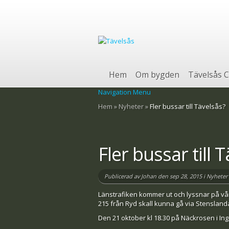
Hem
Om bygden
Tävelsås C
Navigation Menu
Hem
»
Nyheter
»
Fler bussar till Tävelsås?
Fler bussar till 
Publicerad av
Johan
den sep 28, 2015 i
Nyheter
Länstrafiken kommer ut och lyssnar på våra
215 från Ryd skall kunna gå via Stenslan
Den 21 oktober kl 18.30 på Näckrosen i Ing