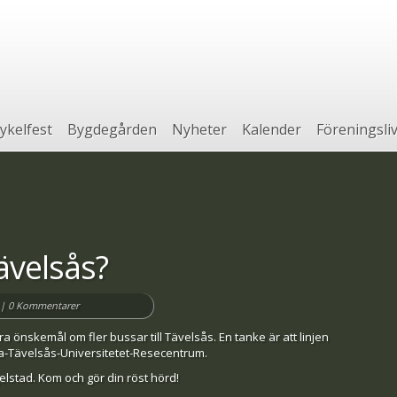
ykelfest
Bygdegården
Nyheter
Kalender
Föreningsli
Tävelsås?
|
0 Kommentarer
 önskemål om fler bussar till Tävelsås. En tanke är att linjen
da-Tävelsås-Universitetet-Resecentrum.
elstad. Kom och gör din röst hörd!