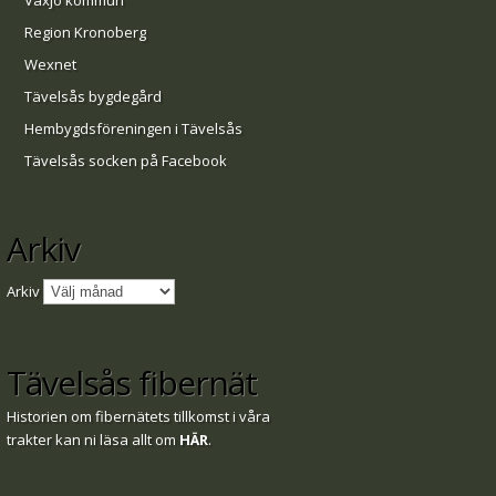
Växjö kommun
Region Kronoberg
Wexnet
Tävelsås bygdegård
Hembygdsföreningen i Tävelsås
Tävelsås socken på Facebook
Arkiv
Arkiv
Tävelsås fibernät
Historien om fibernätets tillkomst i våra
trakter kan ni läsa allt om
HÄR
.