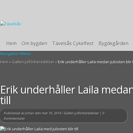
Hem
Om bygden
Tävelsås Cykelfest
Bygdegården
Navigation Menu
Hem
»
Galleri julförberedelser
»
Erik underhåller Laila medan julosten blir ti
Erik underhåller Laila medan 
till
Publicerad av
Johan
den mar 10, 2014 i
Galleri julförberedelser
|
0
Kommentarer